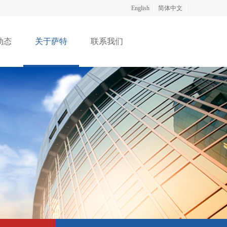
English
简体中文
动态
关于萨特
联系我们