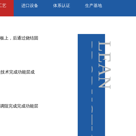
工艺
进口设备
体系认证
生产基地
基板上，后通过烧结固
N
L
E
A
N
P
R
O
D
U
C
T
I
O
蚀技术完成功能层成
，调阻完成完成功能层