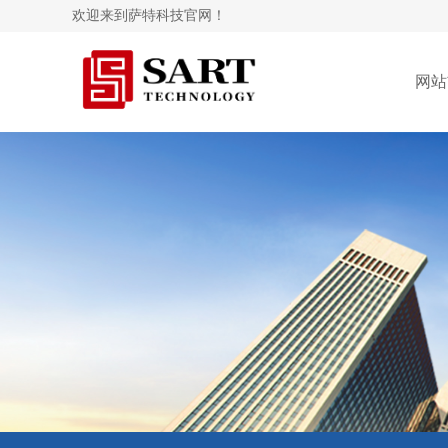
欢迎来到萨特科技官网！
网站