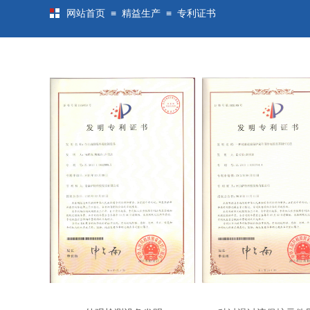
≡
≡
网站首页
精益生产
专利证书