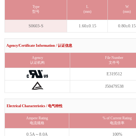
Type
L
W
型号
(mm)
(mm)
S0603-S
1.60±0.15
0.80±0.15
Agency/Certificate Information / 认证信息
Agency
File Number
认证机构
文件号
E319512
J50479538
Electrical Characteristics / 电气特性
Ampere Rating
% of Current Rating
电流规格
电流倍率
0.5A～8.0A
100%