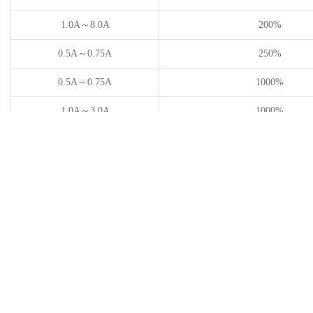
1.0A～8.0A
200%
0.5A～0.75A
250%
0.5A～0.75A
1000%
1.0A～3.0A
1000%
3.5A～8.0A
1000%
Electrical Specifications / 电气规格
Current
Voltage
Part Number
Marking
Rating(A)
Rating(V)
分断能力
型号
额定电流(A)
额定电压(V)
S0603-S-0.5A
F
0.5
32
S0603-S-0.75A
G
0.75
32