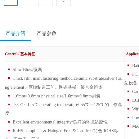
产品介绍
产品参数
General /
基本特征
Applic
Bat
Slow Blow/慢断
PC 
Thick film manufacturing method,ceramic substrate
,
silver fusi
边设备
ng element／
厚膜制造工艺、陶瓷基板、银合金熔体
Ga
1.6mm×0.8mm physical size/1.6mm×0.8mm封装
LC
-55℃～125℃ operating temperature/-55℃～125℃的工作温
Wir
度
Po
Excellent environmental integrity/良好的环境适应性
Me
RoHS compliant & Halogen Free & lead free/符合ROHS标